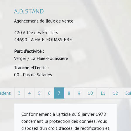
A.D. STAND
Agencement de lieux de vente
420 Allée des Fruitiers
44690 LA HAIE-FOUASSIERE
Parc d'activité :
Verger / La Haie-Fouassière
Tranche effectif :
00 - Pas de Salariés
édent
3
4
5
6
7
8
9
10
11
12
Su
Conformément à l'article du 6 janvier 1978
concernant la protection des données, vous
disposez d'un droit d'accès, de rectification et