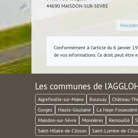
44690 MAISDON-SUR-SEVRE
Précéde
Conformément à l'article du 6 janvier 197
de vos informations. Ce droit peut être 
Les communes de l'AGGLO
Aigrefeuille-sur-Maine
Boussay
Château-Th
Gorges
Haute-Goulaine
La Haye-Fouassière
Maisdon-sur-Sèvre
Monnières
Remouillé
S
Saint-Hilaire-de-Clisson
Saint-Lumine-de-Clis