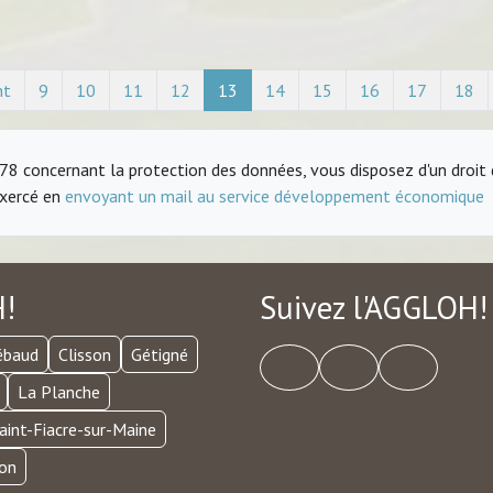
nt
9
10
11
12
13
14
15
16
17
18
8 concernant la protection des données, vous disposez d'un droit d'
exercé en
envoyant un mail au service développement économique
H!
Suivez l'AGGLOH!
ébaud
Clisson
Gétigné
La Planche
aint-Fiacre-sur-Maine
son