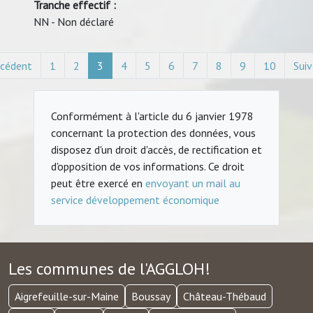
Tranche effectif :
NN - Non déclaré
écédent
1
2
3
4
5
6
7
8
9
10
Sui
Conformément à l'article du 6 janvier 1978
concernant la protection des données, vous
disposez d'un droit d'accès, de rectification et
d'opposition de vos informations. Ce droit
peut être exercé en
envoyant un mail au
service développement économique
Les communes de l'AGGLOH!
Aigrefeuille-sur-Maine
Boussay
Château-Thébaud